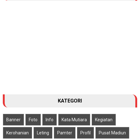
KATEGORI
Banner
Foto
Info
Kata Mutiara
Kegiatan
Kerohanian
Leting
Pamter
Profil
Pusat Madiun