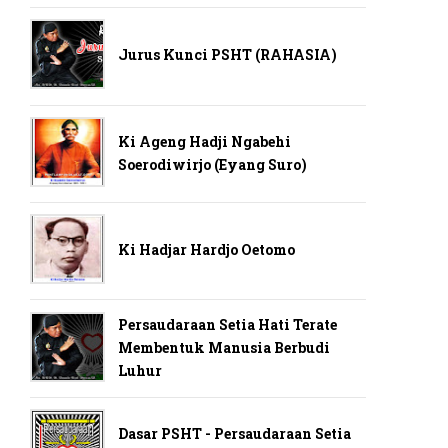
Jurus Kunci PSHT (RAHASIA)
Ki Ageng Hadji Ngabehi
Soerodiwirjo (Eyang Suro)
Ki Hadjar Hardjo Oetomo
Persaudaraan Setia Hati Terate
Membentuk Manusia Berbudi
Luhur
Dasar PSHT - Persaudaraan Setia