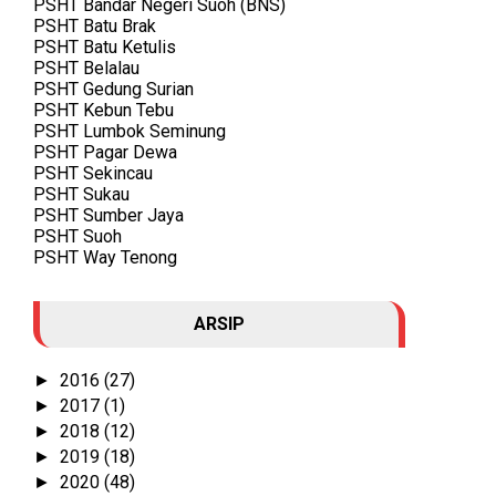
PSHT Bandar Negeri Suoh (BNS)
PSHT Batu Brak
PSHT Batu Ketulis
PSHT Belalau
PSHT Gedung Surian
PSHT Kebun Tebu
PSHT Lumbok Seminung
PSHT Pagar Dewa
PSHT Sekincau
PSHT Sukau
PSHT Sumber Jaya
PSHT Suoh
PSHT Way Tenong
ARSIP
2016
(27)
►
2017
(1)
►
2018
(12)
►
2019
(18)
►
2020
(48)
►