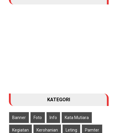
KATEGORI
Banner
Foto
Info
Kata Mutiara
Kegiatan
Kerohanian
Leting
Pamter