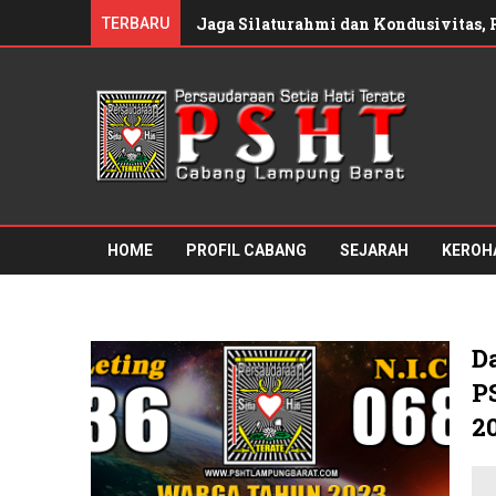
Jaga Silaturahmi dan Kondusivitas,
TERBARU
Pengurus PSHT Cabang Lampung Bara
HOME
PROFIL CABANG
SEJARAH
KEROH
D
P
2