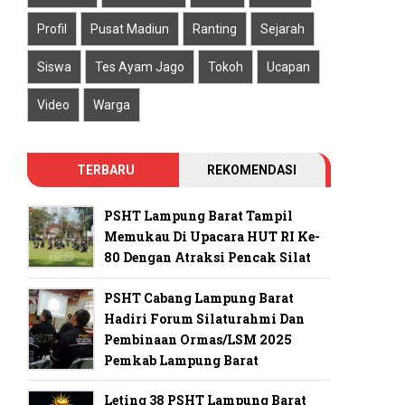
Profil
Pusat Madiun
Ranting
Sejarah
Siswa
Tes Ayam Jago
Tokoh
Ucapan
Video
Warga
TERBARU
REKOMENDASI
PSHT Lampung Barat Tampil
Memukau Di Upacara HUT RI Ke-
80 Dengan Atraksi Pencak Silat
PSHT Cabang Lampung Barat
Hadiri Forum Silaturahmi Dan
Pembinaan Ormas/LSM 2025
Pemkab Lampung Barat
Leting 38 PSHT Lampung Barat