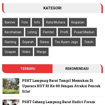
KATEGORI
Banner
Foto
Info
Kata Mutiara
Kegiatan
Kerohanian
Leting
Pamter
Profil
Pusat Madiun
Ranting
Sejarah
Siswa
Tes Ayam Jago
Tokoh
Ucapan
Video
Warga
TERBARU
REKOMENDASI
PSHT Lampung Barat Tampil Memukau Di
Upacara HUT RI Ke-80 Dengan Atraksi Pencak
Silat
PSHT Cabang Lampung Barat Hadiri Forum