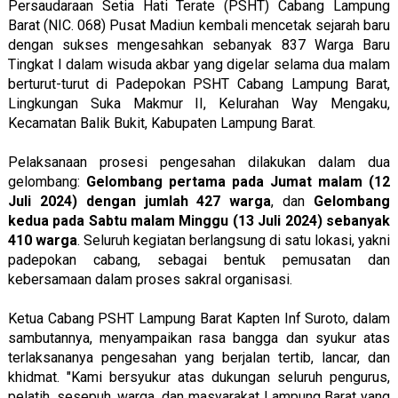
Persaudaraan Setia Hati Terate (PSHT) Cabang Lampung
Barat (NIC. 068) Pusat Madiun kembali mencetak sejarah baru
dengan sukses mengesahkan sebanyak 837 Warga Baru
Tingkat I dalam wisuda akbar yang digelar selama dua malam
berturut-turut di Padepokan PSHT Cabang Lampung Barat,
Lingkungan Suka Makmur II, Kelurahan Way Mengaku,
Kecamatan Balik Bukit, Kabupaten Lampung Barat.
Pelaksanaan prosesi pengesahan dilakukan dalam dua
gelombang:
Gelombang pertama pada Jumat malam (12
Juli 2024) dengan jumlah 427 warga
, dan
Gelombang
kedua pada Sabtu malam Minggu (13 Juli 2024) sebanyak
410 warga
. Seluruh kegiatan berlangsung di satu lokasi, yakni
padepokan cabang, sebagai bentuk pemusatan dan
kebersamaan dalam proses sakral organisasi.
Ketua Cabang PSHT Lampung Barat Kapten Inf Suroto, dalam
sambutannya, menyampaikan rasa bangga dan syukur atas
terlaksananya pengesahan yang berjalan tertib, lancar, dan
khidmat. "Kami bersyukur atas dukungan seluruh pengurus,
pelatih, sesepuh, warga, dan masyarakat Lampung Barat yang