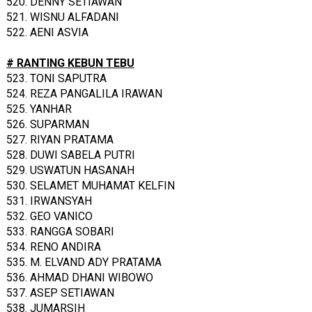
520. DENNY SETIAWAN
521. WISNU ALFADANI
522. AENI ASVIA
# RANTING KEBUN TEBU
523. TONI SAPUTRA
524. REZA PANGALILA IRAWAN
525. YANHAR
526. SUPARMAN
527. RIYAN PRATAMA
528. DUWI SABELA PUTRI
529. USWATUN HASANAH
530. SELAMET MUHAMAT KELFIN
531. IRWANSYAH
532. GEO VANICO
533. RANGGA SOBARI
534. RENO ANDIRA
535. M. ELVAND ADY PRATAMA
536. AHMAD DHANI WIBOWO
537. ASEP SETIAWAN
538. JUMARSIH