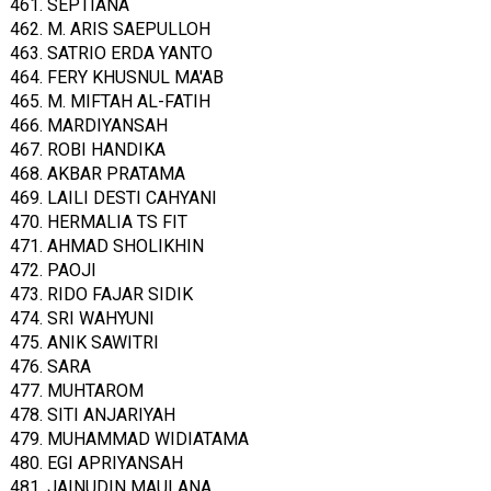
461. SEPTIANA
462. M. ARIS SAEPULLOH
463. SATRIO ERDA YANTO
464. FERY KHUSNUL MA'AB
465. M. MIFTAH AL-FATIH
466. MARDIYANSAH
467. ROBI HANDIKA
468. AKBAR PRATAMA
469. LAILI DESTI CAHYANI
470. HERMALIA TS FIT
471. AHMAD SHOLIKHIN
472. PAOJI
473. RIDO FAJAR SIDIK
474. SRI WAHYUNI
475. ANIK SAWITRI
476. SARA
477. MUHTAROM
478. SITI ANJARIYAH
479. MUHAMMAD WIDIATAMA
480. EGI APRIYANSAH
481. JAINUDIN MAULANA