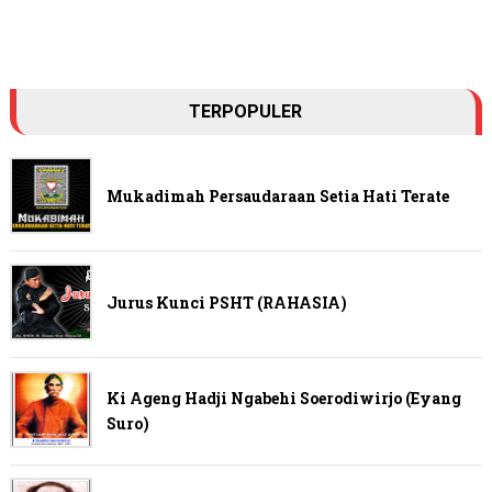
TERPOPULER
Mukadimah Persaudaraan Setia Hati Terate
Jurus Kunci PSHT (RAHASIA)
Ki Ageng Hadji Ngabehi Soerodiwirjo (Eyang
Suro)