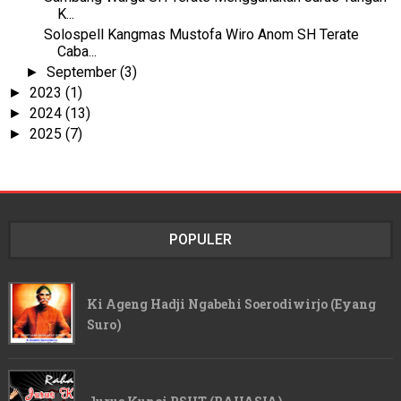
K...
Solospell Kangmas Mustofa Wiro Anom SH Terate
Caba...
September
(3)
►
2023
(1)
►
2024
(13)
►
2025
(7)
►
POPULER
Ki Ageng Hadji Ngabehi Soerodiwirjo (Eyang
Suro)