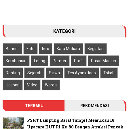
KATEGORI
Banner
Foto
Info
Kata Mutiara
Kegiatan
Kerohanian
Leting
Pamter
Profil
Pusat Madiun
Ranting
Sejarah
Siswa
Tes Ayam Jago
Tokoh
Ucapan
Video
Warga
TERBARU
REKOMENDASI
PSHT Lampung Barat Tampil Memukau Di
Upacara HUT RI Ke-80 Dengan Atraksi Pencak