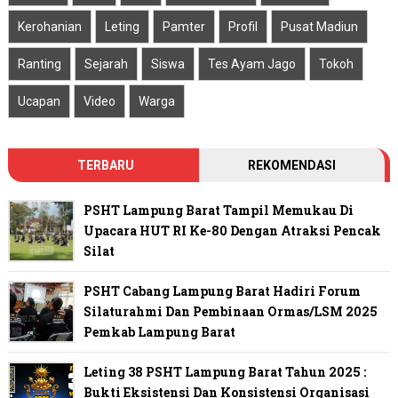
Kerohanian
Leting
Pamter
Profil
Pusat Madiun
Ranting
Sejarah
Siswa
Tes Ayam Jago
Tokoh
Ucapan
Video
Warga
TERBARU
REKOMENDASI
PSHT Lampung Barat Tampil Memukau Di
Upacara HUT RI Ke-80 Dengan Atraksi Pencak
Silat
PSHT Cabang Lampung Barat Hadiri Forum
Silaturahmi Dan Pembinaan Ormas/LSM 2025
Pemkab Lampung Barat
Leting 38 PSHT Lampung Barat Tahun 2025 :
Bukti Eksistensi Dan Konsistensi Organisasi