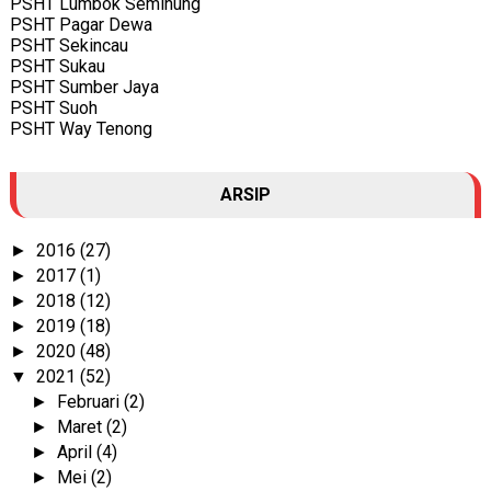
PSHT Lumbok Seminung
PSHT Pagar Dewa
PSHT Sekincau
PSHT Sukau
PSHT Sumber Jaya
PSHT Suoh
PSHT Way Tenong
ARSIP
2016
(27)
►
2017
(1)
►
2018
(12)
►
2019
(18)
►
2020
(48)
►
2021
(52)
▼
Februari
(2)
►
Maret
(2)
►
April
(4)
►
Mei
(2)
►