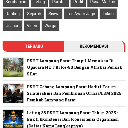
Kerohanian
Leting
Pamter
Profil
Pusat Madiun
Ranting
Sejarah
Siswa
Tes Ayam Jago
Tokoh
Ucapan
Video
Warga
TERBARU
REKOMENDASI
PSHT Lampung Barat Tampil Memukau Di
Upacara HUT RI Ke-80 Dengan Atraksi Pencak
Silat
PSHT Cabang Lampung Barat Hadiri Forum
Silaturahmi Dan Pembinaan Ormas/LSM 2025
Pemkab Lampung Barat
Leting 38 PSHT Lampung Barat Tahun 2025 :
Bukti Eksistensi Dan Konsistensi Organisasi
(Daftar Nama Lengkapnya)