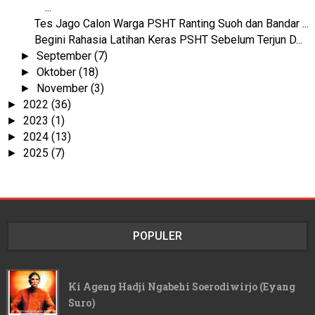
...
Tes Jago Calon Warga PSHT Ranting Suoh dan Bandar ...
Begini Rahasia Latihan Keras PSHT Sebelum Terjun D...
September
(7)
►
Oktober
(18)
►
November
(3)
►
2022
(36)
►
2023
(1)
►
2024
(13)
►
2025
(7)
►
POPULER
Ki Ageng Hadji Ngabehi Soerodiwirjo (Eyang
Suro)