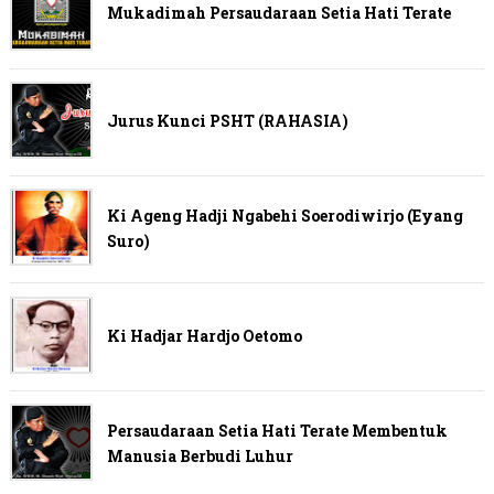
Mukadimah Persaudaraan Setia Hati Terate
Jurus Kunci PSHT (RAHASIA)
Ki Ageng Hadji Ngabehi Soerodiwirjo (Eyang
Suro)
Ki Hadjar Hardjo Oetomo
Persaudaraan Setia Hati Terate Membentuk
Manusia Berbudi Luhur