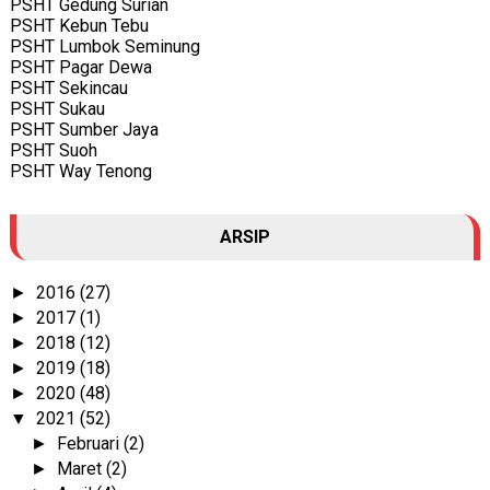
PSHT Gedung Surian
PSHT Kebun Tebu
PSHT Lumbok Seminung
PSHT Pagar Dewa
PSHT Sekincau
PSHT Sukau
PSHT Sumber Jaya
PSHT Suoh
PSHT Way Tenong
ARSIP
2016
(27)
►
2017
(1)
►
2018
(12)
►
2019
(18)
►
2020
(48)
►
2021
(52)
▼
Februari
(2)
►
Maret
(2)
►