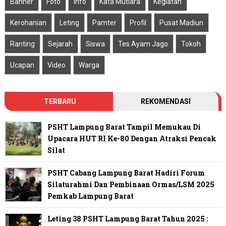
Banner
Foto
Info
Kata Mutiara
Kegiatan
Kerohanian
Leting
Pamter
Profil
Pusat Madiun
Ranting
Sejarah
Siswa
Tes Ayam Jago
Tokoh
Ucapan
Video
Warga
TERBARU
REKOMENDASI
PSHT Lampung Barat Tampil Memukau Di
Upacara HUT RI Ke-80 Dengan Atraksi Pencak
Silat
PSHT Cabang Lampung Barat Hadiri Forum
Silaturahmi Dan Pembinaan Ormas/LSM 2025
Pemkab Lampung Barat
Leting 38 PSHT Lampung Barat Tahun 2025 :