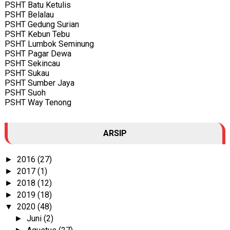
PSHT Batu Ketulis
PSHT Belalau
PSHT Gedung Surian
PSHT Kebun Tebu
PSHT Lumbok Seminung
PSHT Pagar Dewa
PSHT Sekincau
PSHT Sukau
PSHT Sumber Jaya
PSHT Suoh
PSHT Way Tenong
ARSIP
2016
(27)
►
2017
(1)
►
2018
(12)
►
2019
(18)
►
2020
(48)
▼
Juni
(2)
►