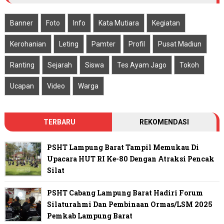
Banner
Foto
Info
Kata Mutiara
Kegiatan
Kerohanian
Leting
Pamter
Profil
Pusat Madiun
Ranting
Sejarah
Siswa
Tes Ayam Jago
Tokoh
Ucapan
Video
Warga
TERBARU
REKOMENDASI
PSHT Lampung Barat Tampil Memukau Di
Upacara HUT RI Ke-80 Dengan Atraksi Pencak
Silat
PSHT Cabang Lampung Barat Hadiri Forum
Silaturahmi Dan Pembinaan Ormas/LSM 2025
Pemkab Lampung Barat