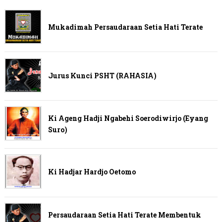
Mukadimah Persaudaraan Setia Hati Terate
Jurus Kunci PSHT (RAHASIA)
Ki Ageng Hadji Ngabehi Soerodiwirjo (Eyang
Suro)
Ki Hadjar Hardjo Oetomo
Persaudaraan Setia Hati Terate Membentuk