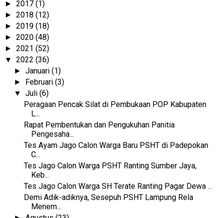
2017
(1)
►
2018
(12)
►
2019
(18)
►
2020
(48)
►
2021
(52)
►
2022
(36)
▼
Januari
(1)
►
Februari
(3)
►
Juli
(6)
▼
Peragaan Pencak Silat di Pembukaan POP Kabupaten
L...
Rapat Pembentukan dan Pengukuhan Panitia
Pengesaha...
Tes Ayam Jago Calon Warga Baru PSHT di Padepokan
C...
Tes Jago Calon Warga PSHT Ranting Sumber Jaya,
Keb...
Tes Jago Calon Warga SH Terate Ranting Pagar Dewa ...
Demi Adik-adiknya, Sesepuh PSHT Lampung Rela
Menem...
Agustus
(23)
►