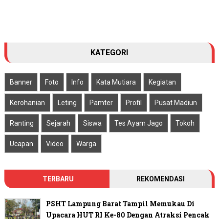
KATEGORI
Banner
Foto
Info
Kata Mutiara
Kegiatan
Kerohanian
Leting
Pamter
Profil
Pusat Madiun
Ranting
Sejarah
Siswa
Tes Ayam Jago
Tokoh
Ucapan
Video
Warga
TERBARU
REKOMENDASI
PSHT Lampung Barat Tampil Memukau Di
Upacara HUT RI Ke-80 Dengan Atraksi Pencak